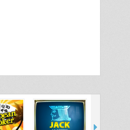
Now
Play Now
Play No