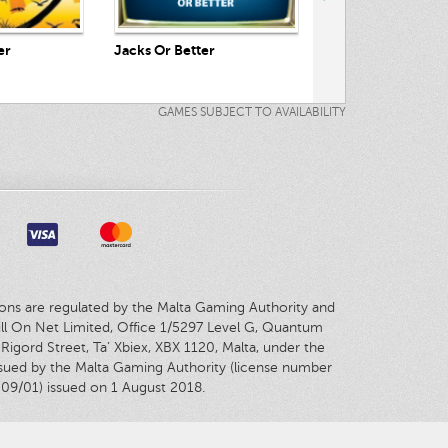
er
Jacks Or Better
Cleopatra’s Secre
GAMES SUBJECT TO AVAILABILITY
tions are regulated by the Malta Gaming Authority and
ill On Net Limited, Office 1/5297 Level G, Quantum
Rigord Street, Ta’ Xbiex, XBX 1120, Malta, under the
ssued by the Malta Gaming Authority (license number
9/01) issued on 1 August 2018.
ddictive, please play responsibly.